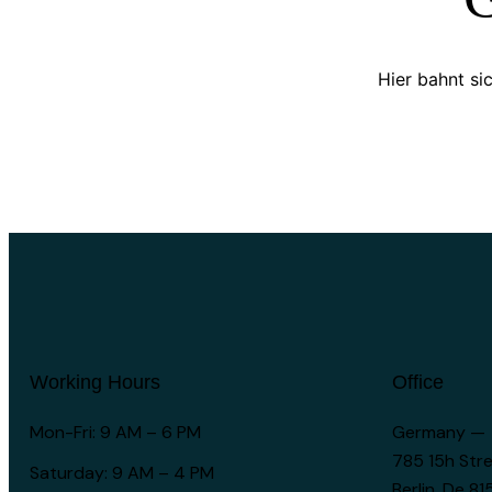
Hier bahnt si
Working Hours
Office
Mon-Fri: 9 AM – 6 PM
Germany —
785 15h Stre
Saturday: 9 AM – 4 PM
Berlin, De 8