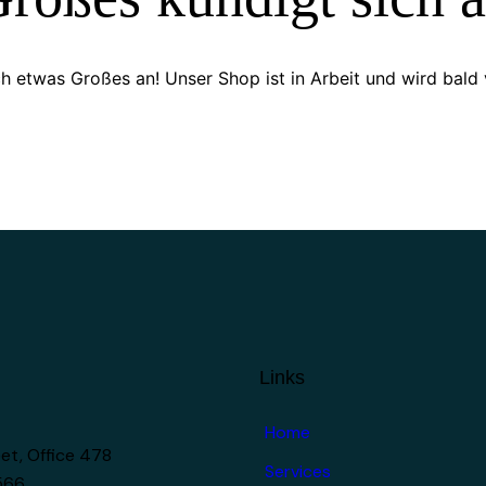
ch etwas Großes an! Unser Shop ist in Arbeit und wird bald v
Links
Home
et, Office 478
Services
1566