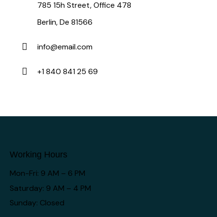
785 15h Street, Office 478
Berlin, De 81566
info@email.com
+1 840 841 25 69
Working Hours
Mon-Fri: 9 AM – 6 PM
Saturday: 9 AM – 4 PM
Sunday: Closed