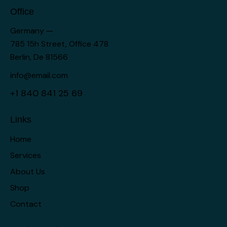
Office
Germany —
785 15h Street, Office 478
Berlin, De 81566
info@email.com
+1 840 841 25 69
Links
Home
Services
About Us
Shop
Contact