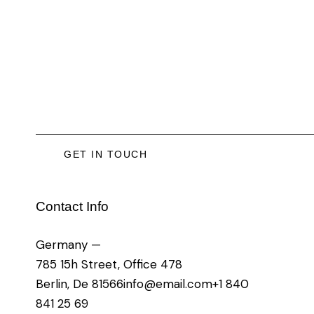
Contact Info
Germany —
785 15h Street, Office 478
Berlin, De 81566
info@email.com
+1 840
841 25 69