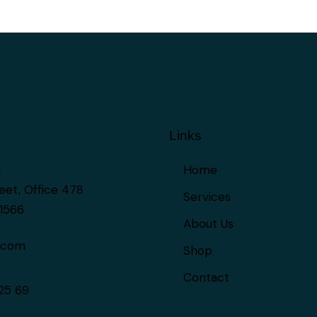
Links
—
Home
eet, Office 478
Services
81566
About Us
.com
Shop
Contact
25 69