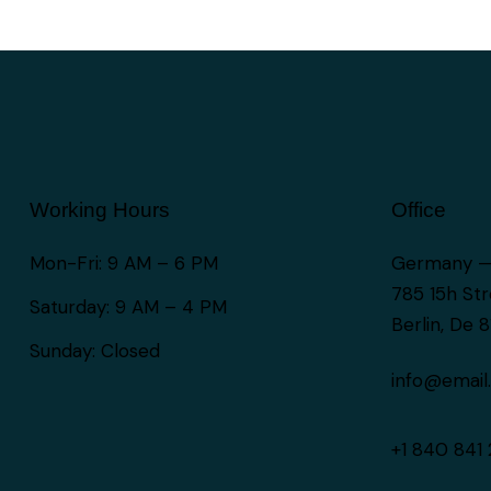
Working Hours
Office
Mon-Fri: 9 AM – 6 PM
Germany 
785 15h Str
Saturday: 9 AM – 4 PM
Berlin, De 
Sunday: Closed
info@email
+1 840 841 