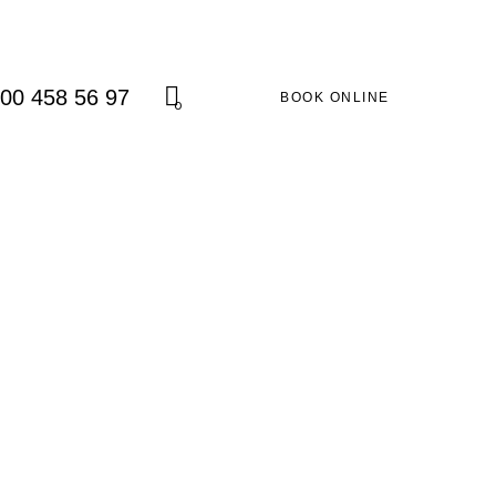
800 458 56 97
BOOK ONLINE
0