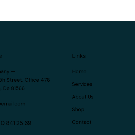
e
Links
any —
Home
5h Street, Office 478
Services
n, De 81566
About Us
@email.com
Shop
Contact
40 841 25 69