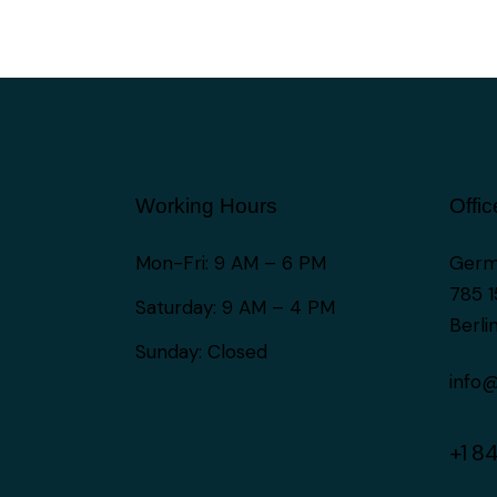
Working Hours
Offic
Mon-Fri: 9 AM – 6 PM
Germ
785 1
Saturday: 9 AM – 4 PM
Berli
Sunday: Closed
info
+1 8